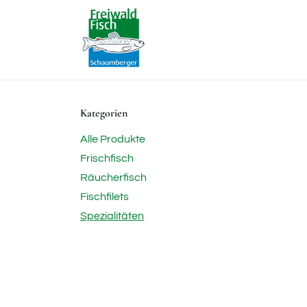
Zum Inhalt springen
Home
Fischzucht
Vert
Kategorien
Alle Produkte
Frischfisch
Räucherfisch
Fischfilets
Spezialitäten