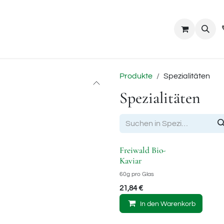
riebspartner
Bestellung
Besatzfische
Produkte
Spezialitäten
Spezialitäten
Freiwald Bio-
Kaviar
60g pro Glas
21,84
€
In den Warenkorb