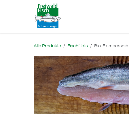
Zum Inhalt springen
Home
Fischzucht
Vert
Alle Produkte
Fischfilets
Bio-Eismeersaibl