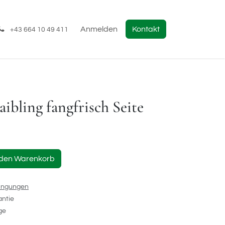
Anmelden
Kontakt
+43 664 10 49 411
ibling fangfrisch Seite
 den Warenkorb
ingungen
antie
ge