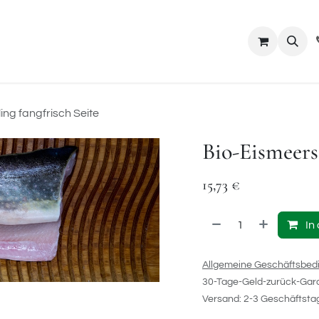
riebspartner
Bestellung
Besatzfische
ing fangfrisch Seite
Bio-Eismeersa
15,73
€
In
Allgemeine Geschäftsbed
30-Tage-Geld-zurück-Gar
Versand: 2-3 Geschäftsta